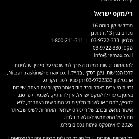
רי/מקס ישראל
מגדל אייקון קומה 16
מנחם בגין 13, רמת גן
טלפון:
03-9722-333
|
1-800-211-311
פקס:
03-9722-330
info@remax.co.il
להתאמות נגישות במידת הצורך למי שזכאי על פי דין יש לפנות
לרכז הנגישות, ניצן רסקין, במייל:
Nitzan.raskin@remax.co.il
,
או בטלפון
03-9722333
זמן סביר לפני הקורס.
זכויות היוצרים באתר ובכל מודול אחר הקשור עם האתר, שייכות
באופן בלעדי לרי/מקס ישראל. אין להעתיק, לשכפל, לפרסם,
להפיץ, למכור או לשנות חלקי מידע המופיעים באתר זה, ללא
אישור מראש ובכתב של רי/מקס ישראל. האחריות לשימוש באתר
תחול על המשתמשים/גולשים בלבד.
2026 © אימפקט פיתוח נכסים בע"מ.
כל הזכויות שמורות. | כל משרד בבעלות פרטית ומנוהל עצמאית |