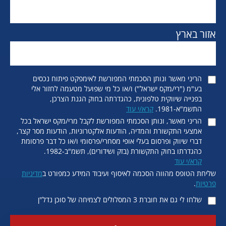
אזור בארץ
הריני מאשר ונותן הסכמתי המפורשת לאימפקט פיתוח נכסים
בע"מ ("רי/מקס ישראל") ו/או כל מי שפועל מטעמה לחזור אלי
בפנייה שיווקית טלפונית, כהגדרתה בחוק הגנת הצרכן,
התשמ"א-1981.
קרא/י עוד
הריני מאשר, ונותן הסכמתי המפורשת לקבל מרי/מקס ישראל בכל
אמצעי התקשורת והמדיה, הודעות אלקטרוניות, הודעות מסר קצר,
דברי שיווק ופרסום בעלי אופי מסחרי/פרסומי ו/או כל דבר פרסומת
כהגדרתו בחוק התקשורת (בזק ושידורים), תשמ"ב-1982.
קרא/י עוד
שליחת הטופס מהווה הסכמה לאיסוף ועיבוד המידע כמפורט ב
מדיניות
פרטיות
.
שלחו לי גם את חוברת 3 המסלולים לצמיחה של סוכן נדל"ן