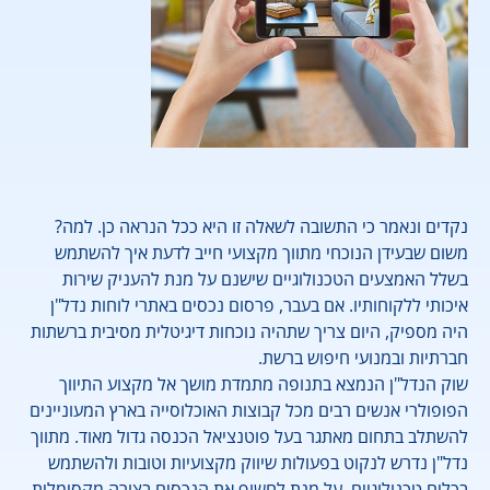
נקדים ונאמר כי התשובה לשאלה זו היא ככל הנראה כן. למה?
משום שבעידן הנוכחי מתווך מקצועי חייב לדעת איך להשתמש
בשלל האמצעים הטכנולוגיים שישנם על מנת להעניק שירות
איכותי ללקוחותיו. אם בעבר, פרסום נכסים באתרי לוחות נדל"ן
היה מספיק, היום צריך שתהיה נוכחות דיגיטלית מסיבית ברשתות
חברתיות ובמנועי חיפוש ברשת.
שוק הנדל"ן הנמצא בתנופה מתמדת מושך אל מקצוע התיווך
הפופולרי אנשים רבים מכל קבוצות האוכלוסייה בארץ המעוניינים
להשתלב בתחום מאתגר בעל פוטנציאל הכנסה גדול מאוד. מתווך
נדל"ן נדרש לנקוט בפעולות שיווק מקצועיות וטובות ולהשתמש
בכלים טכנולוגיים, על מנת לחשוף את הנכסים בצורה מקסימלית