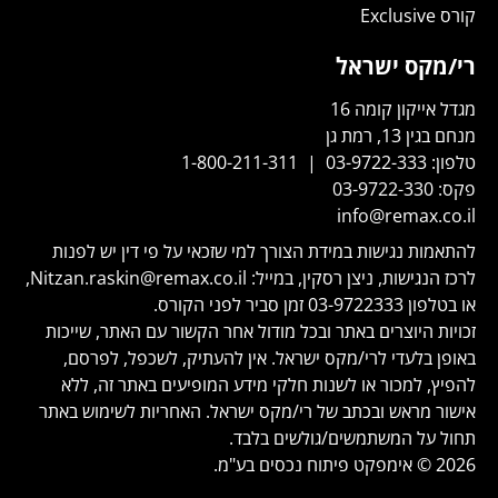
קורס Exclusive
רי/מקס ישראל
מגדל אייקון קומה 16
מנחם בגין 13, רמת גן
טלפון:
03-9722-333
|
1-800-211-311
פקס:
03-9722-330
info@remax.co.il
להתאמות נגישות במידת הצורך למי שזכאי על פי דין יש לפנות
לרכז הנגישות, ניצן רסקין, במייל:
Nitzan.raskin@remax.co.il
,
או בטלפון
03-9722333
זמן סביר לפני הקורס.
זכויות היוצרים באתר ובכל מודול אחר הקשור עם האתר, שייכות
באופן בלעדי לרי/מקס ישראל. אין להעתיק, לשכפל, לפרסם,
להפיץ, למכור או לשנות חלקי מידע המופיעים באתר זה, ללא
אישור מראש ובכתב של רי/מקס ישראל. האחריות לשימוש באתר
תחול על המשתמשים/גולשים בלבד.
2026 © אימפקט פיתוח נכסים בע"מ.