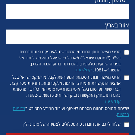
אזור בארץ
הריני מאשר ונותן הסכמתי המפורשת לאימפקט פיתוח נכסים
בע"מ ("רי/מקס ישראל") ו/או כל מי שפועל מטעמה לחזור אלי
בפנייה שיווקית טלפונית, כהגדרתה בחוק הגנת הצרכן,
התשמ"א-1981.
קרא/י עוד
הריני מאשר, ונותן הסכמתי המפורשת לקבל מרי/מקס ישראל בכל
אמצעי התקשורת והמדיה, הודעות אלקטרוניות, הודעות מסר קצר,
דברי שיווק ופרסום בעלי אופי מסחרי/פרסומי ו/או כל דבר פרסומת
כהגדרתו בחוק התקשורת (בזק ושידורים), תשמ"ב-1982.
קרא/י עוד
שליחת הטופס מהווה הסכמה לאיסוף ועיבוד המידע כמפורט ב
מדיניות
פרטיות
.
שלחו לי גם את חוברת 3 המסלולים לצמיחה של סוכן נדל"ן