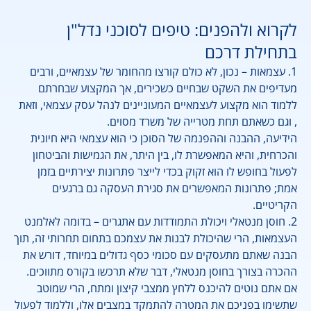
לקרוא ולהפנים: טיפים לסוכני נדל"ן
בתחילת דרכם
1. עצמאות – נכון, לא כולם קורצו מהחומר של עצמאיים, ורבים
מעדיפים את השקט שבחיים כשכירים, אך המקצוע שבחרתם
ללמוד הוא מקצוע לעצמאיים המעוניינים לנהל עסק עצמאי, וזאת
, וגם כשאתם תחת מטרייה של משרד מסוים.
הידיעה, ההבנה וההפנמה של הסוכן כי הוא עצמאי היא חיונית
והכרחית, והיא המאפשרת לו, בין היתר, את הגמישות והביטחון
לפעול בחופש לו הוא זקוק בכדי לייצר פתרונות יצירתיים בזמן
אמת; פתרונות המאפשרים את סגירת העסקה גם ברגעים
הקריטיים.
2. חוסן מנטאלי ויכולת התמודדות עם אתגרים – בדומה לאלמנט
העצמאות, הרי שהיכולת לבנות את עצמכם בתחום תחרותי זה, תוך
הבנה שאתם מתעסקים עם סכומי כסף גדולים במיוחד, דורש את
ההכרה בצורך בחוסן מנטאלי, דבר שלא תרכשו בקורס מתווכים.
אם אתם נוטים להיכנס ללחץ ממצבי קיצון ומתח, הרי שמוטב
שתשימו בפניכם את המטרה להתמקד במצבים אלו, וללמוד לפעול