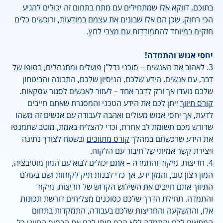
בתוכם. דווקא אלו שמתחילים עם מתח בתחום זה יכולים להגיע
הכי רחוק, שכן הם אלו שבונים את עצמם במודעות, ורוכשים כלים
חזקים במיוחד להתמודדות עם מצבי לחץ.
יחסי אנוש והתמדה!
3. לאהוב את האנשים – סוכני נדל"ן פועלים ומתנהלים, בסופו של
דבר, עם אנשים. הידע שלכם, הניסיון שלכם, התבונה והביטחון
שלכם נועדו אך ורק לדבר אחד – לעזור לאנשים לסגור עסקאות.
קורס תיווך
ייתן לכם את הידע הטכני והמסגרת שאתם חייבים
לדעת, אך יחסי אנוש מעולים ואהבה לעבודה עם אנשים זה משהו
שדורש מכם תשומת לב אחרת, וכדי להצליח באמת, מוטב שתמנפו
את הידע שרכשתם במהלך
קורס מתווכים
ובשטח לצורך נתינה
ויצירת קשר אמיתי של חיבור עם הלקוח.
4. חריצות, מיקוד והתמדה – אתם יכולים לבוא עם המון מוטיבציה,
המון רצון טוב, והמון ידע, אך כדי לבנות תיק לקוחות ושם בעולם
התיווך אתם חייבים את השילוש הקדוש של חריצות, מיקוד
והתמדה. תחילת הדרך שלכם כסוכנים מצליחים דורשת תכונות
אלו, וההשקעה והחריצות שלכם בעבודה, התמקדות בתחום
המתאים לכם והתמדה ללא הרף תיתן לכם את הבסיס החיוני כל