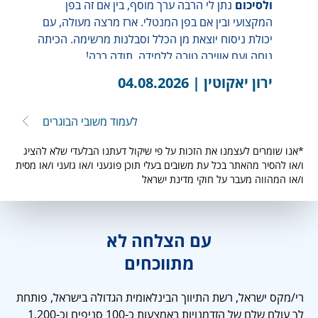
שהיא היתה המנטורית של הקורס שלי
ולסיכום
יש לי תעודת מתווך כבר 10 שנים לאחר 8
חודשים שהוצאתי את התעודה הקפאתי אותה כי לא
היה לי הדרכה כמו שקיבלתי אצלכם ואצל כרמית לכן
אמליץ בחום
מנחם בן יאיר |
26.07.2026
לעמוד משובי הבוגרים
*אנו שומרים לעצמנו את הזכות על פי שיקול דעתנו הבלעדי שלא להציג
ו/או להסיר מהאתר בכל עת משובים בעלי תוכן פוגעני ו/או גזעני ו/או מסית
ו/או המהווה מעבר על חוקי מדינת ישראל
עם הצלחה לא
מתווכחים
רי/מקס ישראל, רשת התיווך הבינלאומית הגדולה בישראל, פותחת
לך עולם שלם של הזדמנויות באמצעות כ-100 סניפים וכ-1,200