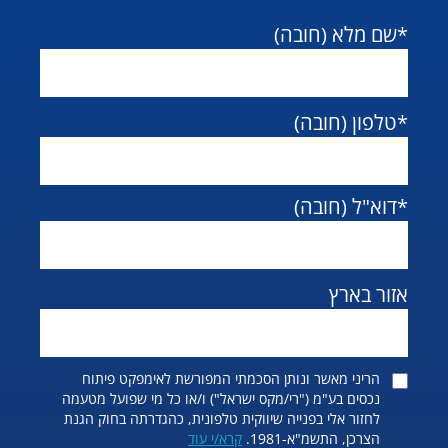
בכירים בחברות עסקיות בתחום
ייעוץ המשכנתאות, עשה שמאויות
*שם מלא (חובה)
לבנקים וחברות כלל ביטוח. מעניק
יעוץ מתקדם ליזמים, משקיעים
ולקוחות פרטיים - כולל טיפול
*טלפון (חובה)
בתיקים מורכבים ומתן פתרונות
יצרתיים גם באתגרים הגדולים
ביותר.
*דוא"ל (חובה)
אזור בארץ
הריני מאשר ונותן הסכמתי המפורשת לאימפקט פיתוח
נכסים בע"מ ("רי/מקס ישראל") ו/או כל מי שפועל מטעמה
לחזור אלי בפנייה שיווקית טלפונית, כהגדרתה בחוק הגנת
הצרכן, התשמ"א-1981.
קרא/י עוד