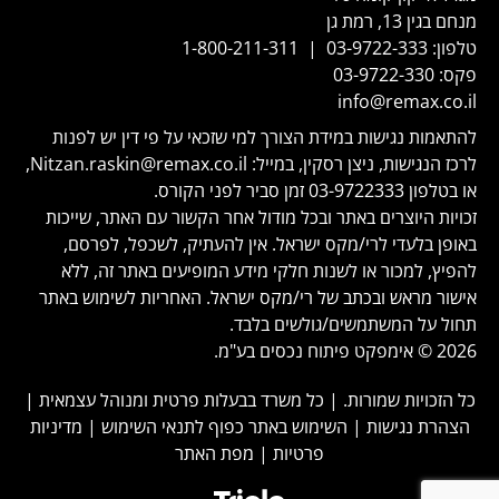
מנחם בגין 13, רמת גן
טלפון:
03-9722-333
|
1-800-211-311
פקס:
03-9722-330
info@remax.co.il
להתאמות נגישות במידת הצורך למי שזכאי על פי דין יש לפנות
לרכז הנגישות, ניצן רסקין, במייל:
Nitzan.raskin@remax.co.il
,
או בטלפון
03-9722333
זמן סביר לפני הקורס.
זכויות היוצרים באתר ובכל מודול אחר הקשור עם האתר, שייכות
באופן בלעדי לרי/מקס ישראל. אין להעתיק, לשכפל, לפרסם,
להפיץ, למכור או לשנות חלקי מידע המופיעים באתר זה, ללא
אישור מראש ובכתב של רי/מקס ישראל. האחריות לשימוש באתר
תחול על המשתמשים/גולשים בלבד.
2026 © אימפקט פיתוח נכסים בע"מ.
כל הזכויות שמורות. | כל משרד בבעלות פרטית ומנוהל עצמאית |
הצהרת נגישות
|
השימוש באתר כפוף לתנאי השימוש
|
מדיניות
פרטיות
|
מפת האתר