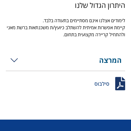
היתרון הגדול שלנו
לימודים אצלנו אינם מסתיימים בתעודה בלבד.
קיימת אפשרות אמיתית להשתלב כיועץ/ת משכנתאות ברשת מאני
ולהתחיל קריירה מקצועית בתחום.
המרצה
יקי אברמוב
מנהל תחום מימון ונדל"ן בחברת
סילבוס
מאני ישראל. שמאי מקרקעין,
כלכלן ויועץ משכנתאות בכיר. יועץ
משכנתאות ותיק מאז עם ניסיון של
אלפי תיקים. מרצה בכיר בתחום
ייעוץ המשכנתאות עם מאות
בוגרים. בעברו כיהן בתפקידים